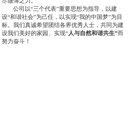
气、水、土壤系列测氡仪，氡子体
仪和微量铀分析仪等产品。我们推
精益求精，用户满意、持续改进”
们将在辐射防护硬件产品领域一如
们的理念和质量方针，努力创造佳
众，回馈社会。
上海仁日科贸有限公司(Shanghai
Science & Trade Co., Ltd.)
是上海
备有限公司的下属子公司,是一家
应用软件和辐射防护智能控制领域
发的高科技股份制企业。公司拥有