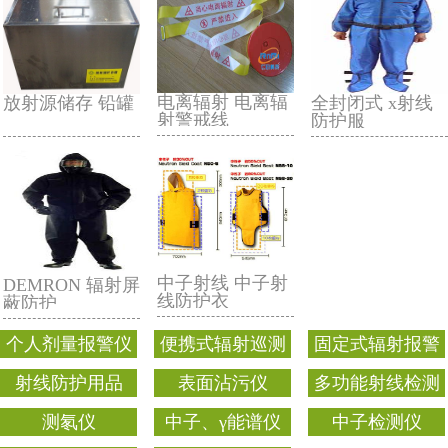
铅屏风 铅衣架
铅衣 X射线铅衣
电离辐射 电离辐
放射源储存 铅罐
射警戒线