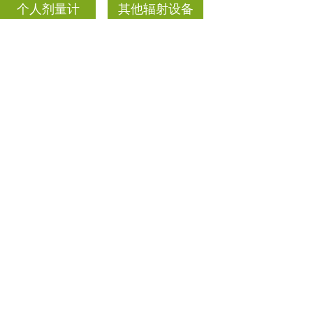
中子射线 中子射
DEMRON 辐射屏
线防护衣
蔽防护
个人剂量报警仪
便携式辐射巡测
仪
射线防护用品
表面沾污仪
测氡仪
中子、γ能谱仪
个人剂量计
其他辐射设备