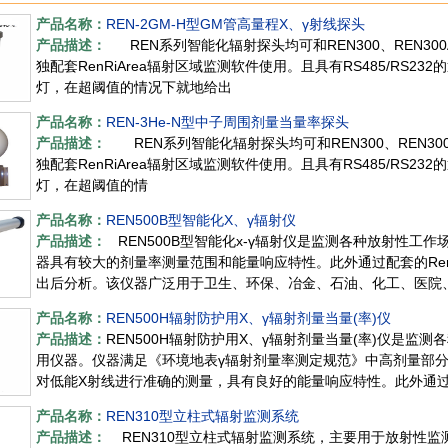
产品名称：
REN-2GM-H型GM管高量程X、γ射线探头
产品描述：
REN系列智能化辐射探头均可和REN300、REN300
独配套RenRiArea辐射区域监测软件使用。且具有RS485/RS
灯，在超阈值的情况下就地给出
产品名称：
REN-3He-N型中子周围剂量当量率探头
产品描述：
REN系列智能化辐射探头均可和REN300、REN300
独配套RenRiArea辐射区域监测软件使用。且具有RS485/RS
灯，在超阈值的情
产品名称：
REN500B型智能化X、γ辐射仪
产品描述：
REN500B型智能化х-γ辐射仪是监测各种放射性工
器具有较大的剂量率测量范围和能量响应特性。此外通过配套的Ren
出后分析。该仪器广泛用于卫生、环保、冶金、石油、化工、医院
产品名称：
REN500H辐射防护用X、γ辐射剂量当量(率)仪
产品描述：
REN500H辐射防护用X、γ辐射剂量当量(率)仪是监
用仪器。仪器满足《环境地表γ辐射剂量率测定规范》中高剂量部分
对低能X射线进行准确的测量，具有良好的能量响应特性。此外通过配套
存储
产品名称：
REN310型立柱式辐射监测系统
产品描述：
REN310型立柱式辐射监测系统，主要用于放射性监