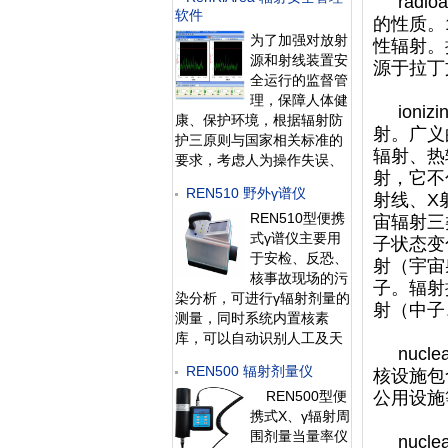
radi
警等特点，能实时给出xγ辐
软件
的性质。
射剂量率。考虑到现场操
为了加强对放射
作、应急快速响应的需要，
性辐射。
源和射线装置安
主机安装在辐射现场，实现
源于拉丁文
全运行的监督管
实时监测与就地报警，通过
理，保障人体健
RS48
ioniz
康、保护环境，根据辐射防
射。广义
护三原则与国家相关标准的
辐射、热
要求，考虑人为操作失误、
射，它不
射线装置和放射源意外故障
REN510 野外γ谱仪
射线、X
等原因可能引发的放射性危
REN510型便携
害，有必要建设一套在线xγ
宙辐射三
式γ谱仪主要用
射线监测报警系统。 在线
子状态变
于安检、反恐、
式xγ射线监测报警系统通过
射（宇宙
核事故现场的污
计算机远程集中监测,完成对
子。辐射
染分析，可进行γ辐射剂量的
放射性
射（中子
测量，同时系统内置核素
库，可以自动识别人工及天
nucle
然同位素。仪器为一体式，
REN500 辐射剂量仪
核设施包
内置2英寸NaI(Tl) γ探测器，
REN500型便
公用设施
可同时测量γ能谱、γ剂量
携式X、γ辐射周
率。仪器为全数字化，集探
围剂量当量率仪
测器、成型放大器、多道分
nucle