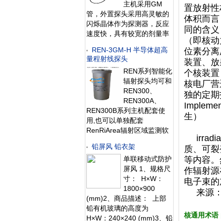
主机采用GM
析器、电源、触摸屏、内存
置放射性
管，外置探头采用高灵敏的
为一体，功耗
体积而言
闪烁晶体作为探测器，反应
同的含义
速度快，具有较宽的剂量率
（即核动
测量范围。 该仪器除能测高
REN-3GM-H 半导体超高
位素分离
能、低能γ射线外，还能对低
量程射线探头
装置、放
能X射线进行准确的测量，
REN系列智能化
个核装置
具有良好的能量响应特性。
辐射探头均可和
此外通过配套的RenR
核电厂营
REN300、
独的定期
REN300A、
Imple
REN300B系列主机配套使
生）
用,也可以单独配套
RenRiArea辐射区域监测软
irrad
件使用。且具有
铅屏风 铅衣架
质、可裂
RS485/RS232的通讯能力。
单联移动式防护
等内容。
所有探头均可单独外接报警
屏风 1、规格尺
灯，在超阈值的情况下就地
作辐射源
寸： H×W：
给出声光报警。 1、测量射
电子束的
1800×900
线类型：X、γ射线2、探测
来源：
(mm)2、商品描述： 上部
器：3个GM
铅有机玻璃的高度为
核通用术语
H×W：240×240 (mm)3、铅