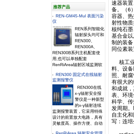
速器装置
推荐产品
备。（6
容器、热
REN-GM45-Mul 表面污染
仪
射性物质
REN系列智能化
核纯石墨
辐射探头均可和
基合金以
REN300、
制的装备
REN300A、
同位素装
REN300B系列主机配套使
用,也可以单独配套
核工业的
RenRiArea辐射区域监测软
料、设备
件使用。且具有
REN300 固定式在线辐射
照、耐腐
RS485/RS232的通讯能力。
监测报警仪
有很大的
所有探头均可单独外接报警
REN300在线
和成就，
灯，在超阈值的情况下就地
x-γ辐射安全报
给出声光报警。 1、测量射
表、环境
警仪是一种新型
线类型：α、β、γ、X射线
科学、传
的x-γ辐射连续
2、探测器：
发周期。
监测报警装置，它采用特殊
自主化和
设计的前置放大电路，具有
写：连培
灵敏度高、操作方便、自动
显示、数据存储和超阈值报
RenRiArea 辐射安全管理