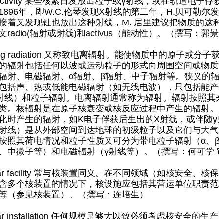
oactivity 某些核素自发放出粒子或γ射线，或在轨道电
1896年，即W.C.伦琴发现X射线的第二年，H.贝可勒
接着又发现钍也放出这种射线，M. 居里建议把物质的这
radio(辐射或射线)和activus（能动性）。（撰写：
ing radiation 又称致电离辐射。能使物质中的原子
的辐射包括任何以波或运动粒子的形式向周围空间或物质
辐射、电磁辐射、α辐射、β辐射、中子辐射等。狭义的
包括声、热或低能电磁辐射（如无线电波），只包括能产
射线）和粒子辐射。电离辐射通常称为辐射。辐射按照其
类。核辐射是在原子核衰变或核反应过程中产生的辐射。
化时产生的辐射，如K电子俘获后生出的X射线，或伴随
射线）是从外部空间到达地球的初级粒子以及它们与大气
按照其荷电情况和粒子性质又可分为带电粒子辐射（α、
、中微子等）和电磁辐射（γ射线等）。（撰写：何可学 
ar facility 常与核装置同义。在不同领域（如核安全
含多个核装置的情况下，核设施应包括其营运单位职责范
等（参见核装置）。（撰写：连培生）
ar installation 任何规模足够大以致必须考虑核安