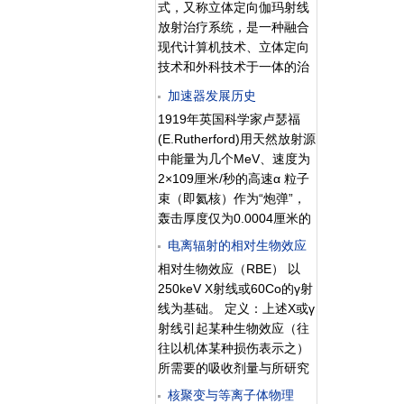
后婴儿发生早期死亡。 3．
式，又称立体定向伽玛射线
有当α放射性物质经过呼吸
每个做过X射线检查的孕
放射治疗系统，是一种融合
道、消化道，或者通过伤口
妇，胎儿都会出现畸形或死
现代计算机技术、立体定向
进入体内时，方会对人员产
亡吗？不一定。因为Ｘ射线
技术和外科技术于一体的治
生危害。其危害是α射线的
对胎儿的影响，还与一些因
疗性设备，它将多个伽玛射
体内照射，将对人体组织产
加速器发展历史
素有关： ⑴与照射剂量有
线放射源所产生的多束伽玛
生长期损伤作用。核弹头中
1919年英国科学家卢瑟福
关：一般认为胎儿吸收ｘ射
射线几何聚焦、集中照射于
的核裂变材料具有α放射
(E.Rutherford)用天然放射源
线剂量在１０拉德以
病灶，大剂量、致死性地摧
性，但这种放射性没有多大
中能量为几个MeV、速度为
毁靶点内的组织，而射线在
军事意义。第二种核辐射所
2×109厘米/秒的高速α 粒子
病变周围正常组织中的剂量
携带的能量略微大一些，叫
束（即氦核）作为“炮弹”，
锐减，因此其治疗照射范围
做β辐射。β辐射是由β粒子
轰击厚度仅为0.0004厘米的
与正常组织界限非常明显，
流，即电子流组成的。β粒
金属箔的“靶”，实现了人类
边缘如刀割一样，人们形象
电离辐射的相对生物效应
子的质量极小，可忽略不
科学史上第一次人工核反
的称之为“伽玛刀”。伽玛刀
相对生物效应（RBE） 以
计，带一个单位负电荷。这
应。利用靶后放置的硫化锌
分为头部伽玛刀和体部伽玛
250keV X射线或60Co的γ射
类核辐射的穿透本领也同样
荧光屏测得了粒子散射的分
刀。头部伽玛刀主要用于颅
线为基础。 定义：上述X或γ
很小。能量最
布，发现原子核本身有结
内小肿瘤和功能性疾病的治
射线引起某种生物效应（往
构，激发了人们寻求更高能
疗，体部伽玛刀主要用于治
往以机体某种损伤表示之）
量的粒子来作为“炮弹”的愿
疗全身其他部位的肿瘤。伽
所需要的吸收剂量与所研究
望。静电加速器（1928
玛刀的优点主要有两点：一
的电离辐射引起相同生物效
核聚变与等离子体物理
年）、回旋加速器（1929