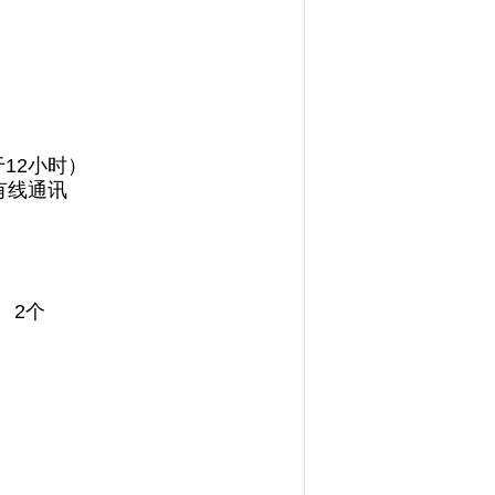
于12小时）
或有线通讯
 2个