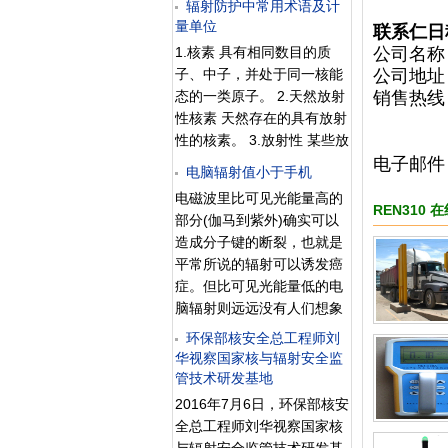
辐射防护中常用术语及计
之为微微波，故它们的能量
的能量来测量的。而充气电
量单位
更大，其量子能量比紫外线
联系仁日
离室是测量最原始，也是最
量子大几百倍，一般说来在
1.核素 具有相同数目的质
公司名称
标准的装置。 1. 充气电离室
食品辐照中大多使用γ射线，
子、中子，并处于同一核能
公司地址
它是由一个具有两个电极的
它是由钴-60或铯-137辐射
态的一类原子。 2.天然放射
销售热线： 
圆筒形的室，中心有一根金
源所放出的射线来杀虫灭
性核素 天然存在的具有放射
1381
属丝组成。在金属丝上加有
菌，进行食品加工，而不同
性的核素。 3.放射性 某些放
1381
电压V为正电极，而圆筒壁
于医院内服碘-131来诊断甲
射性的核素具有自发地放出
电子邮
电脑辐射值小于手机
为负电极。把气体封进电离
亢，不会在人身有任何残
粒子，或γ射线，或在发生轨
室。当γ射线通过时，射线与
电磁波里比可见光能量高的
留。三、食
道电子俘获之后放出X射
REN310
室壁和气体原子相互作用，
部分(伽马到紫外)确实可以
线，或发生自发裂变性质，
产生离子时对。阴极和阳极
造成分子键的断裂，也就是
这种性质称为放射性。 4.放
之间的电场分别将正、负离
平常所说的辐射可以诱发癌
射性活度（符号A） 在给定
子引向
症。但比可见光能量低的电
时刻（dt），处于特定能态
脑辐射则远远没有人们想象
的一定量的某种放射性核素
的那么可怕，在这些频率范
发生核跃迁数目的期望值
环保部核安全总工程师刘
围内辐射需要达到很高的强
华视察国家核与辐射安全监
（dN）。 A= dN/ dt
度才能对人体造成伤害。中
管技术研发基地
国计量科学院曾经对电脑的
2016年7月6日，环保部核安
各个部件做过一次电磁辐射
全总工程师刘华视察国家核
大小的测试，结果电脑各部