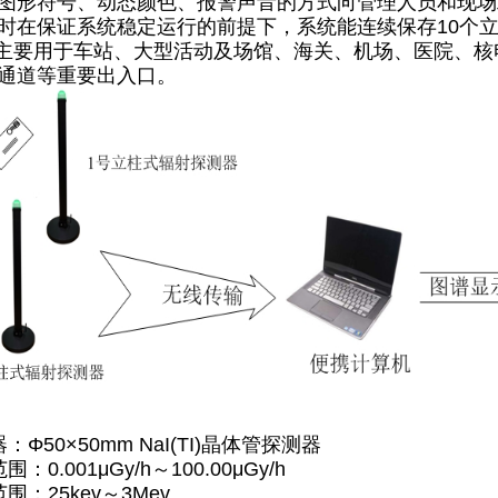
图形符号、动态颜色、报警声音的方式向管理人员和现场
时在保证系统稳定运行的前提下，系统能连续保存10个立
要用于车站、大型活动及场馆、海关、机场、医院、核
通道等重要出入口。
：Φ50×50mm NaI(TI)晶体管探测器
：0.001μGy/h～100.00μGy/h
围：25kev～3Mev