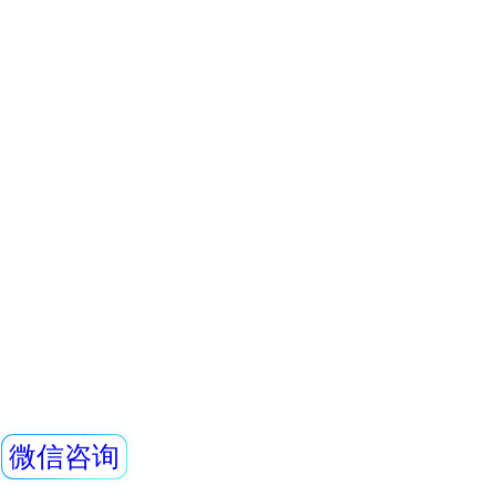
0.5mmPb， 下部
REN320型立柱式
0.5mmpb4、外饰
仪
REN320立柱式X
主要用于放射性监
包通过的监测系统
烁体探测器作为探
查看详情
小，便于携带，灵
REN500型便携式
特点，适用与核应
检测场合。该辐射
当量率仪
柱和一个REN400
REN500型便携式
组成。辐射立柱与
当量率仪主机采用G
用高灵敏的闪烁晶
应速度快，具有较
查看详情
围。 该仪器除能测
外，还能对低能X射