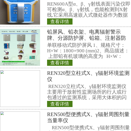
相关产品
REN-GM-L型G
REN系列智能化辐
REN300、REN300
主机配套使用,也可
RenRiArea辐射
查看详情
具有RS485/RS2
REN200型X-γ个
头均可单独外接报
情况下就地给出声光
线类型：X、γ射线
REN200型X、γ
探
叫X、γ辐射个人剂量当