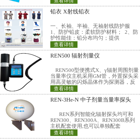
行设置
11、显示单位: 剂 量 率：μSv/h、
量：nSv；计数率：CPS
12、通讯：USB接口，可存储30
导出到RenriRate软件
13、使用环境：温度-10℃～+50
(在35℃温度下) ≤90％
14、电源与功耗：2节标准1号电
≤120mW（不含显示器背光耗电）
15、重量尺寸：约1.0Kg(不含电池
42×23×15(cm)