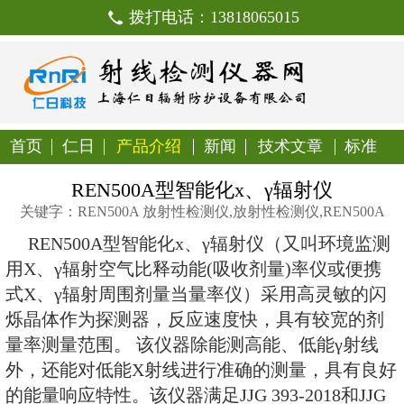
拨打电话：138180650
首页
仁日
产品介绍
新闻
技
REN500A型智能化х、
关键字：REN500A 放射性检测仪,放射性检
REN500A型智能化х、γ辐射仪
用X、γ辐射空气比释动能(吸收剂