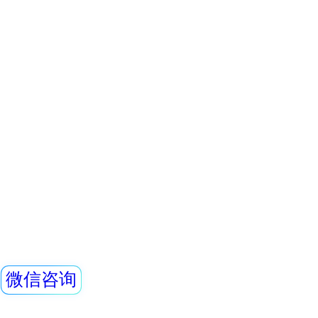
REN-3He-N 中
外，还能对低能X射
量，具有良好的能
通过配套的RenR
REN系列智能化
REN300、REN300
主机配套使用,也可
RenRiArea辐射
查看详情
具有RS485/RS2
REN-GM45-Mul
头均可单独外接报
情
REN系列智能化辐
REN300、REN300
主机配套使用,也可
RenRiArea辐射
查看详情
具有RS485/RS2
REN510 野外γ谱仪
头均可单独外接报
情况下就地给出声光