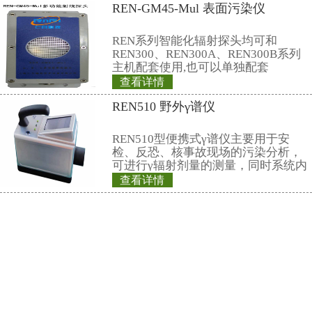
16、标配RenRiRate管理软件提
形显示，数据可导出Excel和Txt两
17、可按JJG 393-2018（μSv/h）或 J
2024（μGy/h）计量
联系仁日科技
公司名称： 上海仁日辐射防护设备