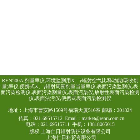
线类型：α、β、γ、
REN510型便携式
检、反恐、核事故
可进行γ辐射剂量的
置核素库，可以自
查看详情
同位素。仪器为一体
NaI(Tl) γ探测器
剂量率。仪器为全
器、成型放大器、
源、触摸屏、内存