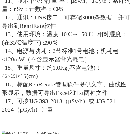
(11)脉冲模式能给出平均值、脉冲
脉冲图
(12)适合低量程、环境水平辐射检
技术指标：
1、探 测 器： φ30×25mm,NaI(T
2、测量范围：剂量率：0.01～500μ
μSv/h)
累积剂量：0.00μSv～99
3、灵 敏 度： 1μSv/h≥350CPS
4、能量范围： 25kev～15MeV
5、能量响应：48keV～3MeV