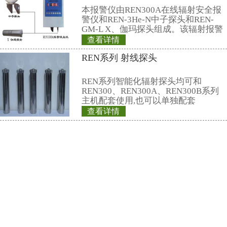
2、射线防护面罩采用人性化结构
适、视野宽、结实可靠。
3、大小可调。
4、规格： 全防护型
5、铅当量：0.10mmPb。
6、适合佩带眼镜者使用