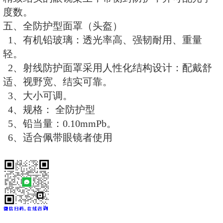
铅三角
(
650
1700 mm
)
×
柔软型铅被
移动铅衣架
二、单面射线防护围裙（铅围裙）