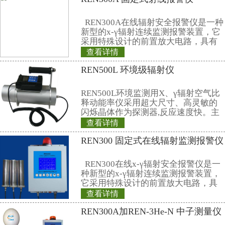
2、超薄，仅有0.007英寸厚
3、让您手具有感知性；手术操作
四、射线防护眼镜
1、铅当量:正0.5mmPb/侧0.5mmPb
2、此射线防护眼镜由高透明铅玻
精致结实的眼镜架上，带侧封防护
度数。
五、全防护型面罩（头盔）
1、有机铅玻璃：透光率高、强韧
轻。