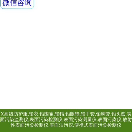
GM-L X、伽玛探
装置是采用特殊设
查看详情
路，具有灵敏度高
REN系列 射线探头
显示、数据存储和
点，能实时给出x射
射线的辐射剂量率
REN系列智能化辐
作、应急快速响应
REN300、REN300
主机配套使用,也可
RenRiArea辐射
查看详情
具有RS485/RS2
头均可单独外接报
情况下就地给出声光
REN-GM-L型 GM管