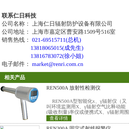
1、防护铅皮：柔软防护材料；
2、防护性能佳：铅分布均匀；提
0.35/0.5mmPb铅当量； 耐磨、
3、结构设计：采用多层材料制作
人性化结构设计，让您穿戴舒适；
4、 精密制作工艺：做工精雕细
经久耐用，让您用得放心；
5、 款式、品种齐全：丰富的尺
式、丰富的颜色可选，充分张扬您
三、介入射线防护手套
1、灰色质感，提供7.0,7.5,8.0,8