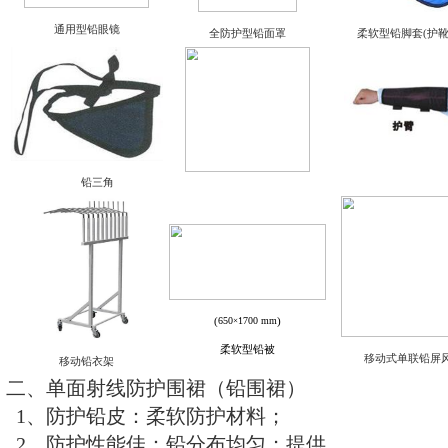
乳腺防护柔软型铅围裙
双面防护柔软型铅裤
柔软型铅帽
柔软型铅围脖