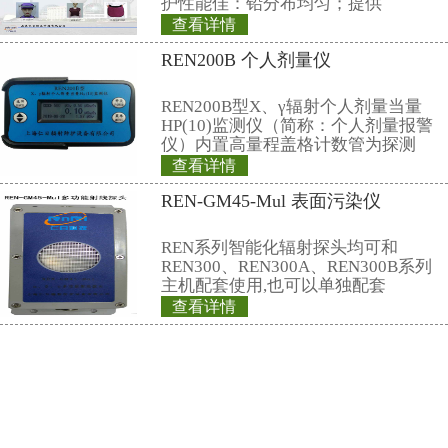
主管部门的监督抽查。
5、操作简便、实用性强
控制软件人机界面十分友好，所有
一个控制面板上就可一键完成，简
性强。系统以文本、数字、曲线、
维展示数据，使枯燥的数据变动简
了然。
6、技术的进性
辐射监测量除全部实现数字远程监
手段的选择上，使用 "Microsoft.n
案"、"C#"、"三层结构"和"面向对
而又有发展前途的先进技术，保证