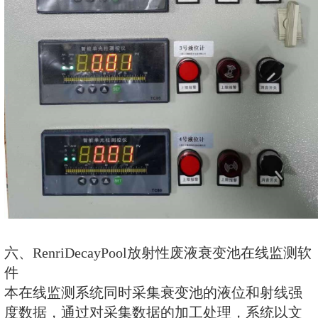
7、相对固有误差：≤±10%
8、能量范围：20 keV～3 MeV
9、通讯：标准RS485/RS232;MO
9、其他功能：防水处理达到IP67
10、电源：市电220V或标配12V
11、使用环境：温度-10℃～+50℃
35℃温度下)≤90％
12、探头外型尺寸：φ70×1000mm
13、与REN300A主机配套使用
四、投入式液位变送器