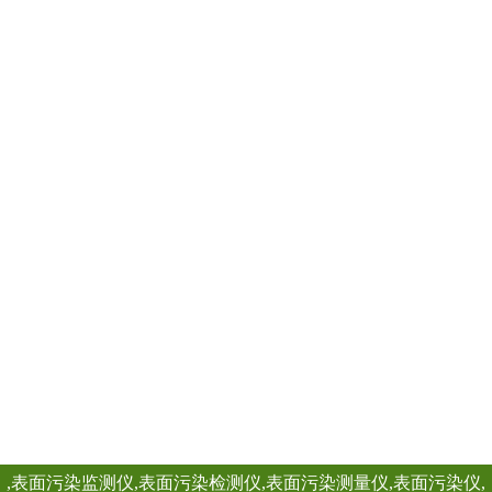
艺：做工精
REN200B型X、γ
HP(10)监测仪（
仪）内置高量程盖
器，主要用来监测
查看详情
所的X、γ以及硬β
REN-GM45-Mul
宽的测量范围。能
量当量率和累积剂
日期及累积数据能
REN系列智能化辐
RenRiPersonal个人
REN300、REN300
主机配套使用,也可
RenRiArea辐射
查看详情
具有RS485/RS2
头均可单独外接报
情况下就地给出声光
线类型：α、β、γ、