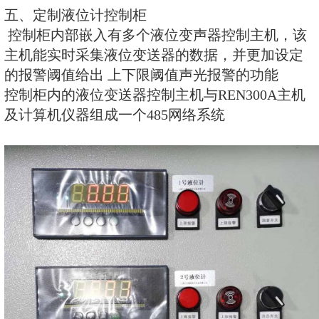
8、相对湿度：(在35℃温度下) ≤9
9、系统供电：市电220V标配。
10、故障处理：具有故障自恢复
11、外形尺寸：主机：280×220×92
三、REN-NaI30-Im浸入式高灵
1、测量射线类型：X、γ射线
2、探测器：Φ30×25mm NaI(TI
3、探测方式: 浸入液体中进行长
4、测量范围：0.01～1000μSv/h
5、灵敏度：1μSv/h>350CPS
6、刷新周期：1s