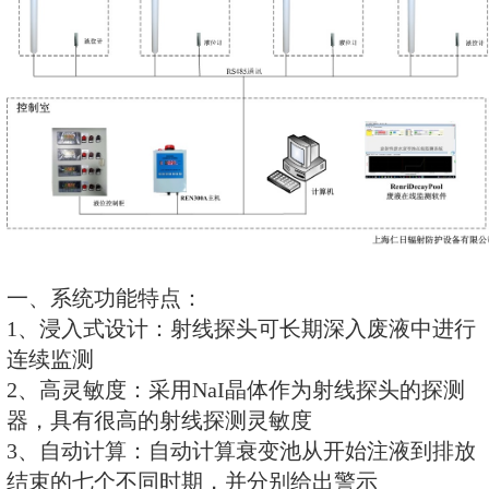
本、数字、动态图形曲线、动态图
颜色的方式向管理人员展示衰变池
变化信息。软件简单、易操作，形
动化、数据不可篡改的特点是医院
废液排放单位及行政主管单位的好
本系统是以工控机或商业台式计
机，以若干液位测控仪和若干REN3
全报警仪及射线探头为下位机，通
组成一个RS-485通讯网络。在线
整套系统的大脑，由其完成全部系
制过程。