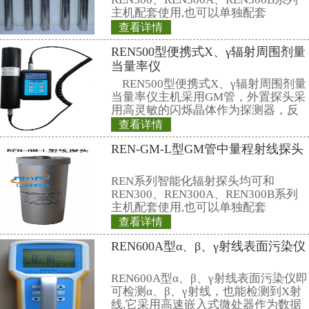
这辆检测车将首先安置在国际
在奥地利塞伯斯多夫的实验中心，
在那里接受使用培训。而后，该车
兰。
来源：
新华网
相关产品
REN300型在线x
REN300在线x-
种新型的x-γ辐射
它采用特殊设计的
有灵敏度高、操作
查看详情