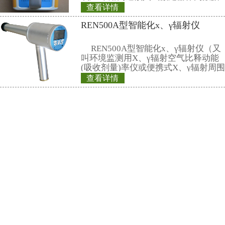
数据存储和超阈值
REN系列智能化辐
时给出xγ辐射剂量
作、应急快速响应
在辐射现场，实现
REN系列智能化辐
警，通过RS48
REN300、REN300
主机配套使用,也可
RenRiArea辐射
查看详情
具有RS485/RS2
REN500型便携式
头均可单独外接报
情况下就地给出声光
当量率仪
REN-GM-L型 GM管
REN500型便携式
当量率仪主机采用G
用高灵敏的闪烁晶
应速度快，具有较
查看详情
围。 该仪器除能测
REN-GM-L型G
外，还能对低能X射