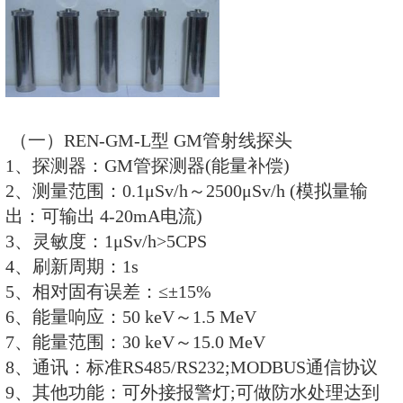
独配套RenRiArea辐射区域监测
RS485/RS232的通讯能力。
所有探头均可单独外接报警灯，在
下就地给出声光报警。
（一）REN-GM-L型 GM管射线探