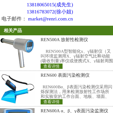
8、通讯：标准RS485/RS232;MO
9、电源：市电220V或标配12V开
10、使用环境：温度-10℃～+40℃
35℃温度下)≤90％
11、探头外型尺寸：φ70×300mm
（五）REN-GM45-Mul型α、β、
探头
1、探测器：Φ45mm进口薄窗型盖
2、测量范围：0.01～1000μSv/h
3、灵敏度：3500CPM/mR/h(对于Cs-
4、刷新周期：1s