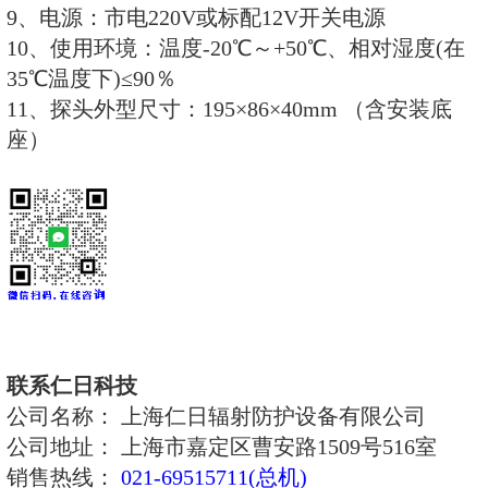
35℃温度下)≤90％
12、探头外型尺寸：φ50×185 mm
（四）REN-NaI50型超高灵敏度
1、探测器：Φ50×50mm NaI(TI
2、测量范围：0.001～100μSv/h
3、灵敏度：1μSv/h>1000CPS
4、刷新周期：1s
5、相对固有误差：≤±5%
6、能量范围：25keV～3MeV
7、其他功能：可外接报警灯;可做
IP67