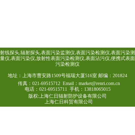
主机配套使用,也可
RenRiArea辐射
查看详情
具有RS485/RS2
头均可单独外接报
情况下就地给出声光
线类型：α、β、γ、