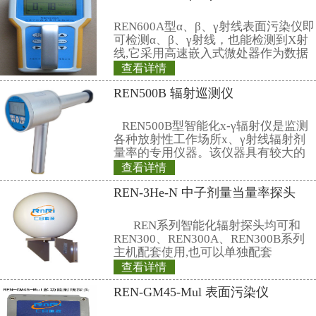
5、探测效率：Sr-90(546keV，2.3Me
75%
Am-241(5.5MeV α)约36%
6、相对固有误差：≤±15%
7、能量范围：12keV-3MeV
8、通讯：标准RS485/RS232;MO
9、电源：市电220V或标配12V开
10、使用环境：温度-20℃～+50℃
35℃温度下)≤90％
11、探头外型尺寸：195×86×40m
座）