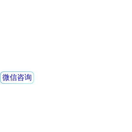
测和X、γ辐射剂
各种放射性工作场所
量率的专用仪器。
剂量率测量范围和
查看详情
外通过配套的RenRi
REN-3He-N 中
件可将存储的数据
器广泛用于卫生、
油、化工、医院、
REN系列智能化
REN300、REN300
主机配套使用,也可
RenRiArea辐射
查看详情
具有RS485/RS2
REN-GM45-Mul
头均可单独外接报
情
REN系列智能化辐
REN300、REN300