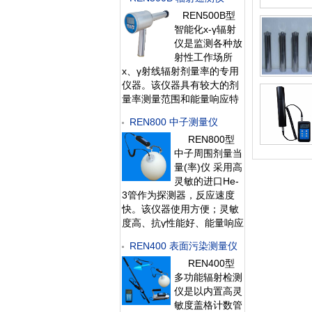
能量响应特性好。此外通过
REN500B型
配套的RenRiRate辐射剂量
智能化х-γ辐射
管理软件可将存储的数据读
仪是监测各种放
出后分析。该仪器适用于环
射性工作场所
保、化工、水泥、煤矿、土
х、γ射线辐射剂量率的专用
木工程、
仪器。该仪器具有较大的剂
量率测量范围和能量响应特
性。此外通过配套的
REN800 中子测量仪
RenRiRate剂量率管理软件
REN800型
可将存储的数据读出后分
中子周围剂量当
析。该仪器广泛用于卫生、
量(率)仪 采用高
环保、冶金、石油、化工、
灵敏的进口He-
医院、加速器、工业探伤
3管作为探测器，反应速度
快。该仪器使用方便；灵敏
度高、抗γ性能好、能量响应
特性好，即可用作便携式仪
REN400 表面污染测量仪
器又可用作固定式中子剂量
REN400型
监测仪。此外通过配套的
多功能辐射检测
RenRiRate辐射剂量管理软
仪是以内置高灵
件可将存储的
敏度盖格计数管