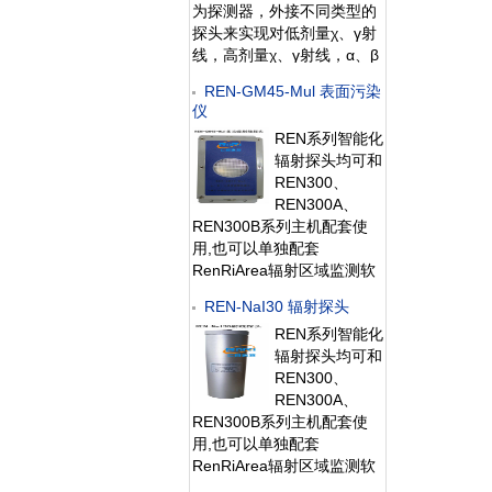
为探测器，外接不同类型的
探头来实现对低剂量χ、γ射
线，高剂量χ、γ射线，α、β
射线和中子射线的检测。作
REN-GM45-Mul 表面污染
为多功能辐射巡测仪，能显
仪
示工作场所的辐射值，自动
REN系列智能化
连续测量和记录280万条辐
辐射探头均可和
射剂量率数据，更换
REN300、
REN300A、
REN300B系列主机配套使
用,也可以单独配套
RenRiArea辐射区域监测软
件使用。且具有
REN-NaI30 辐射探头
RS485/RS232的通讯能力。
REN系列智能化
所有探头均可单独外接报警
辐射探头均可和
灯，在超阈值的情况下就地
REN300、
给出声光报警。 1、测量射
REN300A、
线类型：α、β、γ、X射线
REN300B系列主机配套使
2、探测器：
用,也可以单独配套
RenRiArea辐射区域监测软
件使用。且具有