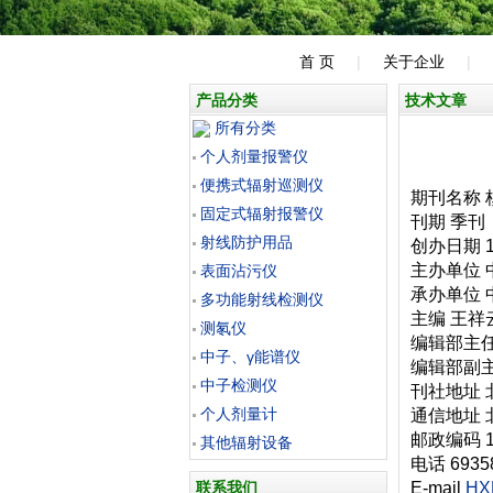
首 页
|
关于企业
|
产品分类
技术文章
所有分类
个人剂量报警仪
便携式辐射巡测仪
期刊名称
固定式辐射报警仪
刊期 季刊
射线防护用品
创办日期 1
主办单位
表面沾污仪
承办单位
多功能射线检测仪
主编 王祥
测氡仪
编辑部主任
中子、γ能谱仪
编辑部副主
中子检测仪
刊社地址 
个人剂量计
通信地址 
邮政编码 1
其他辐射设备
电话 6935
联系我们
E-mail
HXF