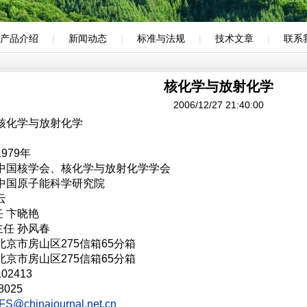
产品介绍
|
新闻动态
|
标准与法规
|
技术文章
|
联系
核化学与放射化学
2006/12/27 21:40:00
 核化学与放射化学
979年
 中国核学会、核化学与放射化学学会
 中国原子能科学研究院
云
 卞晓艳
任 孙风春
北京市房山区275信箱65分箱
北京市房山区275信箱65分箱
02413
8025
S@chinajournal.net.cn