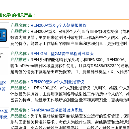
射化学 的相关产品：
产品名称：
REN200A型X-γ个人剂量报警仪
产品描述：
REN200A型X、γ辐射个人剂量当量HP(10)监测
数管为探测器，主要用来监测各种放射性工作场所中个人的X、γ以
宽的特点。能显示工作场所的剂量当量率和累积剂量，更换电池时
RenRiP
产品名称：
REN-GM-L型GM管中量程射线探头
产品描述：
REN系列智能化辐射探头均可和REN300、REN300A
套RenRiArea辐射区域监测软件使用。且具有RS485/RS23
超阈值的情况下就地给出声光报警。 1、测量射线类型：X、γ射线
产品名称：
REN200型X-γ个人剂量报警仪
产品描述：
REN200型X、γ个人剂量报警仪（又叫X、γ辐射个人
计数管为探测器，主要用来监测各种放射性工作场所中个人的X、γ
围宽的特点。能显示工作场所的剂量当量率和累积剂量，更换电池
产品名称：
RenRiArea区域辐射监测系统
产品描述：
为了加强对放射源和射线装置安全运行的监督管理，保
则与国家相关标准的要求，考虑人为操作失误、射线装置和放射源
必要建设一套在线xγ射线监测报警系统。 在线式xγ射线监测报警