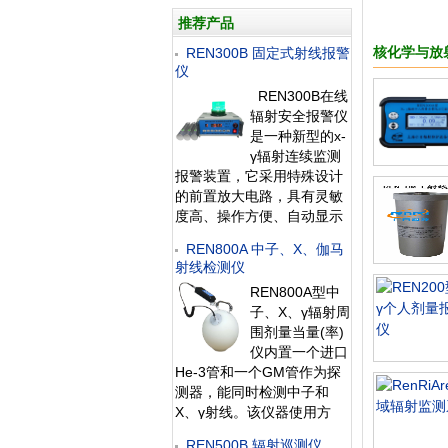
推荐产品
核化学与放
REN300B 固定式射线报警
仪
REN300B在线
辐射安全报警仪
是一种新型的x-
γ辐射连续监测
报警装置，它采用特殊设计
的前置放大电路，具有灵敏
度高、操作方便、自动显示
和超阈值报警等特点，能实
REN800A 中子、X、伽马
时给出xγ辐射剂量率；仪器
射线检测仪
内置海量数据存储功能，能
REN800A型中
存储10年的历史数据且标配
子、X、γ辐射周
提供强大的RenLocal辐射监
围剂量当量(率)
测数据分析软件。考虑
仪内置一个进口
He-3管和一个GM管作为探
测器，能同时检测中子和
X、γ射线。该仪器使用方
便；灵敏度高、抗γ性能好、
REN500B 辐射巡测仪