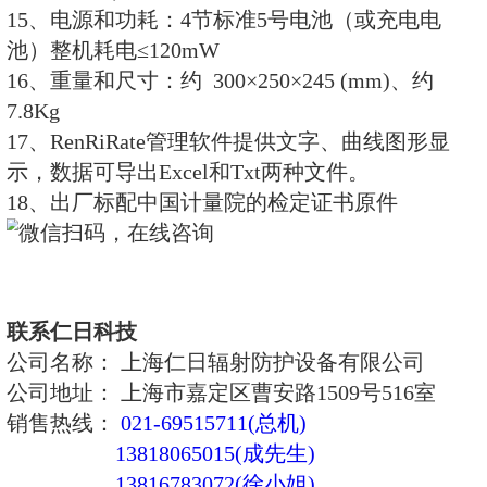
10、电池电量实时显示。
11、标配：RenRiRate辐射剂量管
技术规格：
1、测量类型：中子射线
2、探测器： 进口He-3正比计数器
3、中子测量范围：
剂量率：0.1μSv/h ~100mSv/h
累积剂量：0.01μSv ～10Sv
4、能量范围：中子0.025eV～16Me
5、慢化材料：聚乙烯球