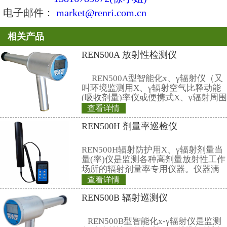
6、相对固有误差：≤±15%
7、角响应：<±20%
8、测量时间：1～120秒可编程设
9、中子灵敏度：大约 1.4 CPS/μSv/
10、伽玛抑制率：≥10000:1 (10m Sv/
11、报 警 阈： 0.25、2.5、10、20
行设置
12、显示单位: 剂 量 率：μSv/h
nSv；
13、通讯：USB通讯接口，仪器可
据，并可导出到RenRiRate软件