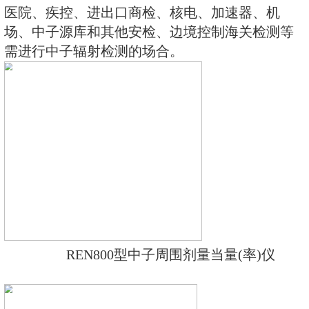
使用方便；灵敏度高、抗γ性能好
好，即可用作便携式仪器又可用作
量监测仪。此外通过配套的RenRiR
理软件可将存储的数据读出后分析
于环保、化工、水泥、煤矿、土木
医院、疾控、进出口商检、核电、
场、中子源库和其他安检、边境控
需进行中子辐射检测的场合。