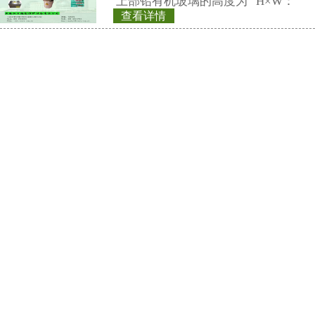
联系仁日科技
公司名称： 上海仁日辐射防护设备
公司地址： 上海市嘉定区曹安路150
销售热线：
021-69515711(总机)
13818065015(成先生)
13816783072(徐小姐)
电子邮件：
market@renri.com.cn
相关产品
REN500A 放射性