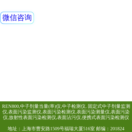
RenRiArea辐射
查看详情
具有RS485/RS2
铅屏风 铅衣架
头均可单独外接报
情况下就地给出声光
REN-GM-L型 GM管
单联移动式防护屏风
H×W：1800×900 
上部铅有机玻璃的高
240×240 (mm)
查看详情
0.5mmPb， 下部
0.5mmpb4、外饰