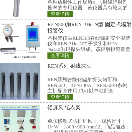
14、使用环境：温度-20℃～+50℃
35℃温度下)≤90％
15、电源和功耗：4节标准5号电
池）整机耗电≤120mW
16、重量和尺寸：约 300×250×245
7.8Kg
17、RenRiRate管理软件提供文
示，数据可导出Excel和Txt两种文
18、出厂标配中国计量院的检定证