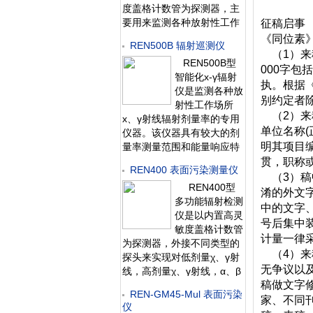
度盖格计数管为探测器，主
要用来监测各种放射性工作
征稿启事
场所中个人的X、γ以及硬β
《同位素
REN500B 辐射巡测仪
射线的辐射，具有响应快，
（1）来稿
REN500B型
测量范围宽的特点。能显示
000字
智能化х-γ辐射
工作场所的剂量当量率和累
执。根据
仪是监测各种放
积剂量，更换电池时，日期
别约定者
射性工作场所
及累积数据能永久保存。可
（2）来
х、γ射线辐射剂量率的专用
选配RenRiP
单位名称
仪器。该仪器具有较大的剂
明其项目
量率测量范围和能量响应特
性。此外通过配套的
贯，职称
REN400 表面污染测量仪
RenRiRate剂量率管理软件
（3）稿
REN400型
可将存储的数据读出后分
淆的外文字
多功能辐射检测
析。该仪器广泛用于卫生、
中的文字
仪是以内置高灵
环保、冶金、石油、化工、
号后集中
敏度盖格计数管
医院、加速器、工业探伤
计量一律采
为探测器，外接不同类型的
（4）来
探头来实现对低剂量χ、γ射
无争议以
线，高剂量χ、γ射线，α、β
稿做文字
射线和中子射线的检测。作
REN-GM45-Mul 表面污染
为多功能辐射巡测仪，能显
家、不同
仪