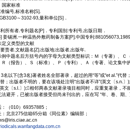
、国家标准
准编号,标准名称[S].
GB3100～3102-93,量和单位[S]．
专利所有者.专利题名[P]．专利国别:专利号,出版日期．
 姜锡洲.一种温热外敷药制备方案[P].中国专利:881056073,1989-0
未定义类型的文献
要责者.文献题名[Z].出版地:出版者,出版年.
例中题名后方括号内的字母为文献类型标识：Ｍ（专著）、Ｃ（
、Ｒ（报告）、Ｓ（标准）、Ｐ（专利）、Ａ（专著、论文集中
3名以下(含3名)著者姓名全部著录，超过的用“等”或“et al.”代
)代替；出版者不明的，要在该项处注明“出版者不详”(英文〔s.n.
(英文〔s.l.〕);相邻两条文献著录项目相同时，应重复著录，不能用
法避开，已被出版者接受但尚未刊出的，应在写 “年、卷、期、页”处写
（010）69357885；
：北京275信箱65分箱《同位素》编辑部；
s@iris.ciae.ac.cn
eriodicals.wanfangdata.com.cn