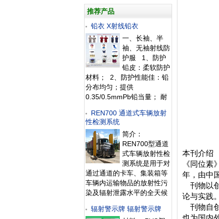
推荐产品
铅衣 X射线铅衣
一、长袖、半
袖、无袖射线防
护服 1、防护
铅皮：柔软防护
材料； 2、防护性能佳：铅
分布均匀；提供
0.35/0.5mmPb铅当量； 耐
磨、易清洗表面材料 3、结
REN700 通道式车辆放射
构设计：采用多层材料制
性检测系统
作，加上专业的人性化结构
简介：
设计，让您穿戴舒适； 4、
REN700型通道
精密制作工艺：做工精
本刊介绍
式车辆放射性检
测系统是用于对
《同位素
通过通道的卡车、集装箱等
年，由中
车辆内运输物品的放射性污
刊物以创
染及辐射泄露水平的全天候
论与实践
探测系统。该系统具有灵敏
刊物自创
辐射警示牌 辐射警示牌
度高、探测范围广、响应时
也为国内