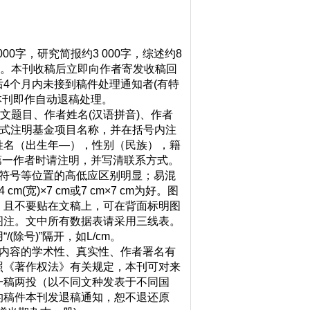
0字，研究简报约3 000字，综述约8
印。本刊收稿后立即向作者寄发收稿回
4个月内未接到稿件处理通知者(有特
本刊即作自动退稿处理。
文题目、作者姓名(汉语拼音)、作者
形式注明基金项目名称，并在括号内注
姓名（出生年—），性别（民族），籍
非第一作者时请注明，并写清联系方式。
符号等位置的高低应区别明显；易混
)×7 cm或7 cm×7 cm为好。图
，且不要贴在文稿上，可在背面标明图
图注。文中所有数据表请采用三线表。
除号)”隔开，如L/cm。
内容的学术性、真实性、作者署名有
照《著作权法》有关规定，本刊可对来
一稿两投（以不同文种发表于不同国
的稿件本刊发退稿通知，恕不退还原