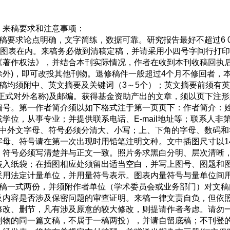
》来稿要求和注意事项：
要求论点明确，文字简练，数据可靠。研究报告最好不超过6 00
包括图表在内。来稿务必做到清稿定稿，并请采用小四号字间行打
《著作权法》，并结合本刊实际情况，作者在收到本刊收稿回执后
除外)，即可改投其他刊物。退修稿件一般超过4个月不修回者，
稿均须附中、英文摘要及关键词（3～5个）；英文摘要前须有英
(正式对外名称)及邮编。获得基金资助产出的文章，须以页下注
编号。第一作者简介须以如下格式注于第一页页下：作者简介：
或学位，从事专业；并提供联系电话、E-mail地址等；联系人
中外文字母、符号必须分清大、小写；上、下角的字母、数码和
母、符号请在第一次出现时用铅笔注明文种。文中插图尺寸以14 cm(宽
、符号必须写清楚并与正文一致。照片务求黑白分明、层次清晰
装入纸袋；在插图相应处须留出适当空白，并写上图号、图题和
用法定计量单位，并用量符号表示。图表内量符号与量单位间用“/(
稿一式两份，并须附作者单位（学术委员会或业务部门）对文稿
及内容是否涉及保密问题的审查证明。来稿一律文责自负，但依
修改、删节，凡有涉及原意的较大修改，则提请作者考虑。请勿
刊物的同一篇文稿，不属于一稿两投），并请自留底稿；不刊登