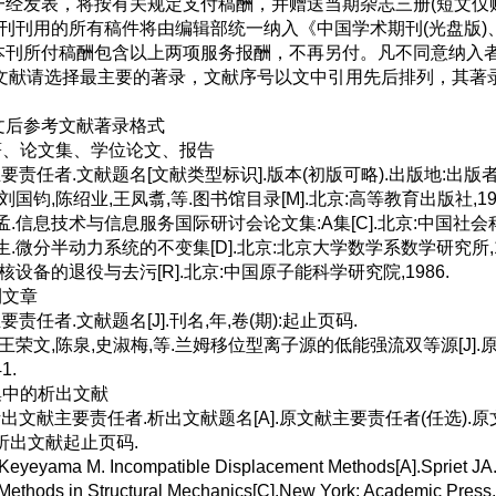
一经发表，将按有关规定支付稿酬，并赠送当期杂志三册(短文仅
刊用的所有稿件将由编辑部统一纳入《中国学术期刊(光盘版)、网络
本刊所付稿酬包含以上两项服务报酬，不再另付。凡不同意纳入
考文献请选择最主要的著录，文献序号以文中引用先后排列，其著
后参考文献著录格式
著、论文集、学位论文、报告
主要责任者.文献题名[文献类型标识].版本(初版可略).出版地:出版者
 刘国钧,陈绍业,王凤翥,等.图书馆目录[M].北京:高等教育出版社,1957
希孟.信息技术与信息服务国际研讨会论文集:A集[C].北京:中国社会科
筑生.微分半动力系统的不变集[D].北京:北京大学数学系数学研究所,19
.核设备的退役与去污[R].北京:中国原子能科学研究院,1986.
刊文章
要责任者.文献题名[J].刊名,年,卷(期):起止页码.
 王荣文,陈泉,史淑梅,等.兰姆移位型离子源的低能强流双等源[J].原子能
1.
集中的析出文献
析出文献主要责任者.析出文献题名[A].原文献主要责任者(任选).原文
析出文献起止页码.
yeyama M. Incompatible Displacement Methods[A].Spriet JA
Methods in Structural Mechanics[C].New York: Academic Pres