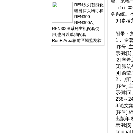
示工作场所的辐射值，自动
稿。来稿
REN系列智能化
连续测量和记录280万条辐
（5）本刊
辐射探头均可和
射剂量率数据，更换
务系统。
REN300、
(6)参
REN300A、
REN300B系列主机配套使
附录：文
用,也可以单独配套
1． 专
RenRiArea辐射区域监测软
件使用。且具有
[序号] 
RS485/RS232的通讯能力。
示例:[1]
所有探头均可单独外接报警
[2] 辛
灯，在超阈值的情况下就地
[3] 张
给出声光报警。 1、测量射
[4] 俞莹
线类型：α、β、γ、X射线
2． 期
2、探测器：
[序号] 主
示例:[5]
238～24
3.论文
[序号] 
出版年.
示例:[6] Ke
tational 