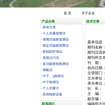
首 页
|
关于企业
|
产品分类
技术文章
所有分类
个人剂量报警仪
便携式辐射巡测仪
基本信息
固定式辐射报警仪
期刊名称
射线防护用品
期刊汉语拼
期刊外文名
表面沾污仪
刊 期：
多功能射线检测仪
创办日期：
测氡仪
主管部门
中子、γ能谱仪
主办单位
中子检测仪
承办单位
个人剂量计
社 长：
主 编：
其他辐射设备
副主编：
联系我们
编辑部主