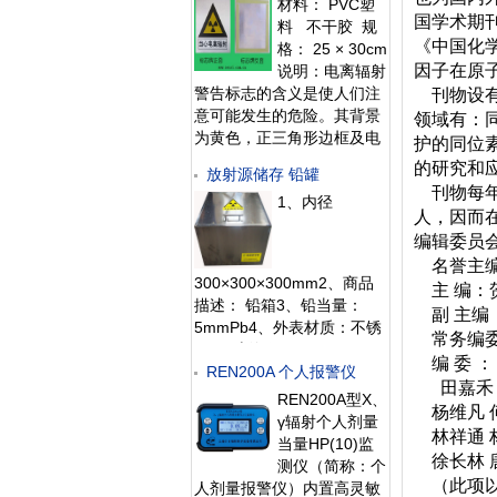
材料： PVC塑
间短等特点，可实现自动辐
国学术期
料 不干胶 规
射报警、自动数据存储、自
《中国化
格： 25 × 30cm
动抓拍通过车辆照片等功
因子在原
说明：电离辐射
能。主要安装在核
警告标志的含义是使人们注
刊物设有
意可能发生的危险。其背景
领域有：
为黄色，正三角形边框及电
护的同位
离辐射标志图形均为黑
的研究和
放射源储存 铅罐
色，“当心电离辐射”用黑色
刊物每年
1、内径
粗等线体字。标牌的尺寸、
人，因而
形状和颜色及文字描述严格
编辑委员
按《GB 18871-200
名誉主编
300×300×300mm2、商品
主 编：
描述： 铅箱3、铅当量：
副 主编：
5mmPb4、外表材质：不锈
常务编委：
钢5、上海仁日
编 委 ：
REN200A 个人报警仪
田嘉禾 孙
REN200A型X、
杨维凡 何
γ辐射个人剂量
林祥通 林
当量HP(10)监
徐长林 唐
测仪（简称：个
（此项以
人剂量报警仪）内置高灵敏