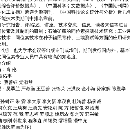
刊综合评价数据库》、《中国科学引文数据库》、《中国期刊网
学化工文摘》遴选为源期刊。《中国科技论文统计与分析》近几
子能技术类期刊中排名靠前。
研究报告、评/综述、讲座、技术交流、信息、读者来信等栏目，
同位素及其制剂的研制；石油矿藏的同位素探测技术研究；工业
素技术；同位素技术在种子辐照育种、土壤测试等方面的应用研
应用。
4期，也为学术会议等出版专刊或增刊。期刊发行国内外，基本
在同位素专业人员中具有较高的知名度。
会介绍
：肖 伦
贺佑丰
 蔡善钰 党淑琴
吴季兰 严叔衡 王翌善 张锦荣 张洪炎 金小海 孙家辉 陈殿华
树正 朱 霖 李大康 李文新 李茂良 杜鸿善 杨俊诚
永克 汪幼梅 汪勇先 安继刚 陈 方 陆誓俊 林治洲
琼芳 范 我 罗志福 罗顺忠 姚历农 柴之芳 郭兴敏
志刚 韩世泉 程和森 蔺锡类 缪增星 潘中允
姓氏笔画为序）