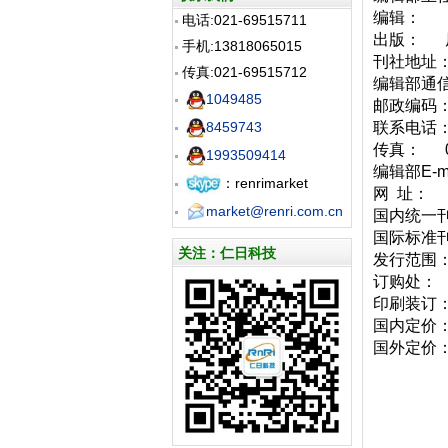
编辑： 
电话:021-69515711
出版： 
手机:13818065015
刊社地址
传真:021-69515712
编辑部通信
1049485
邮政编码：
8459743
联系电话： 
传真： 01
1993509414
编辑部E-
：renrimarket
网 址
market@renri.com.cn
国内统一刊号
国际标准刊号
关注：仁日科技
发行范围
订购处： 
印刷装订
国内定价：
国外定价