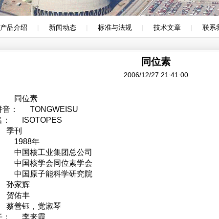
产品介绍
|
新闻动态
|
标准与法规
|
技术文章
|
联系
同位素
2006/12/27 21:41:00
： 同位素
音： TONGWEISU
： ISOTOPES
 季刊
 1988年
： 中国核工业集团总公司
： 中国核学会同位素学会
： 中国原子能科学研究院
 孙家辉
 贺佑丰
 蔡善钰，党淑琴
任： 李来霞