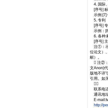
4. 国际
[序号] 标
示例:[7] 
5. 专利
[序号] 
示例：[8]
6. 各种
[序号] 主
注①：示
位论文）
献）。
 注②：
文Anon
版地不详”
引用。如无

联系电话：
通讯地址
E-mail:tw
http://p