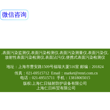
REN200B型X、γ
HP(10)监测仪（
仪）内置高量程盖
器，主要用来监测
查看详情
所的X、γ以及硬β
宽的测量范围。能
量当量率和累积剂
日期及累积数据能
RenRiPersonal个人