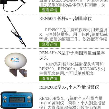
3、自由基使糖链的断裂和失活
4、自由基引起核酸的损伤，造
相关产品
REN300+REN-3
子、伽玛报警仪
本报警仪由REN30
仪和REN-3He-N中
NaI30伽玛探头组
是采用特殊设计的
查看详情
有灵敏度高、操作