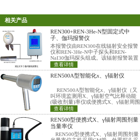
收而产生的生物学效应称为间接效
自由基定义：带有一个或多个不
或原子团。
(一)间接作用主要是指辐射通过
物（ H·，OH·，ea-q，H2，H2
子的作用，引起后者的损伤。
(二）自由基的损伤机制
1、自由基破坏细胞膜，使膜脂
膜结构的破坏；
2、自由基使细胞蛋白质氧化、
质的失活、结构改变、化学链的断
质交联和聚合，从而影响蛋白质的