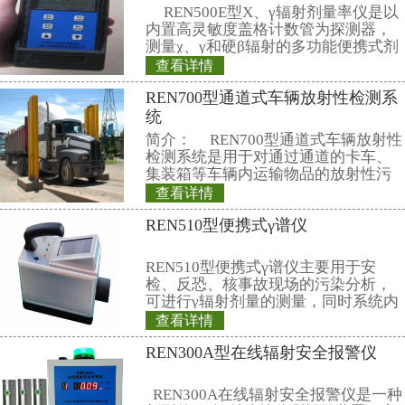
相关产品
REN300B型在线
REN300B在线辐
新型的x-γ辐射连
采用特殊设计的前
灵敏度高、操作方
查看详情
阈值报警等特点，能
REN500L型环境
剂量率；仪器内置
能，能存储10年的
气比释动能率仪
供强大的RenLoca
REN500L环境监测
软件。考虑
释动能率仪采用超
闪烁晶体作为探测器