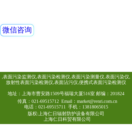
剂量率。仪器为全
器、成型放大器、
REN300A在线辐
源、触摸屏、内存
新型的x-γ辐射连
采用特殊设计的前
灵敏度高、操作方
查看详情
阈值报警等特点，能
剂量率；仪器内置
能，能存储10年的
供强大的RenLoca
软件。考虑