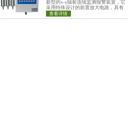
机内置探测器使得
查看详情
范围。仪器满足《环
REN320型立柱式
率测定规范》中低
该仪器除能测高能、
仪
能对低能X射线进行
REN320立柱式X
良好的能量响应特
主要用于放射性监
包通过的监测系统
烁体探测器作为探
查看详情
小，便于携带，灵
REN500E型X、
特点，适用与核应
检测场合。该辐射
持式）
柱和一个REN400
REN500E型X、
组成。辐射立柱与
内置高灵敏度盖格
测量χ、γ和硬β辐
量率仪。作为辐射
查看详情
作场所的剂量当量