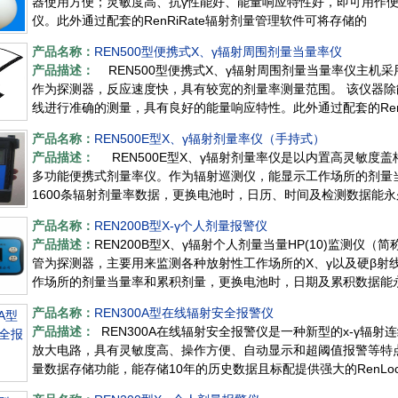
器使用方便；灵敏度高、抗γ性能好、能量响应特性好，即可用作
仪。此外通过配套的RenRiRate辐射剂量管理软件可将存储的
产品名称：
REN500型便携式X、γ辐射周围剂量当量率仪
产品描述：
REN500型便携式X、γ辐射周围剂量当量率仪主机
作为探测器，反应速度快，具有较宽的剂量率测量范围。 该仪器除
线进行准确的测量，具有良好的能量响应特性。此外通过配套的Re
产品名称：
REN500E型X、γ辐射剂量率仪（手持式）
产品描述：
REN500E型X、γ辐射剂量率仪是以内置高灵敏度盖
多功能便携式剂量率仪。作为辐射巡测仪，能显示工作场所的剂量
1600条辐射剂量率数据，更换电池时，日历、时间及检测数据能永
产品名称：
REN200B型X-γ个人剂量报警仪
产品描述：
REN200B型X、γ辐射个人剂量当量HP(10)监测
管为探测器，主要用来监测各种放射性工作场所的X、γ以及硬β射
作场所的剂量当量率和累积剂量，更换电池时，日期及累积数据能永久保存
产品名称：
REN300A型在线辐射安全报警仪
产品描述：
REN300A在线辐射安全报警仪是一种新型的x-γ辐
放大电路，具有灵敏度高、操作方便、自动显示和超阈值报警等特点
量数据存储功能，能存储10年的历史数据且标配提供强大的RenLo