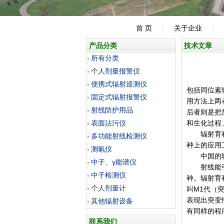
首 页
|
关于企业
|
产品分类
技术文章
所有分类
个人剂量报警仪
便携式辐射巡测仪
包括同位素
固定式辐射报警仪
用方法上两
射线防护用品
后者则是把
表面沾污仪
和生化过程
辐射育种 
多功能射线检测仪
种上的应用
测氡仪
中国的辐射育
中子、γ能谱仪
射线能引起
中子检测仪
种。辐射育
个人剂量计
叫M1代（
表现出突变
其他辐射设备
有同样的程
联系我们