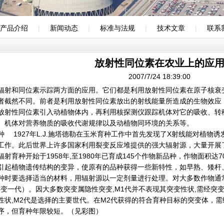
产品介绍
|
新闻动态
|
标准与法规
|
技术文章
|
联系
放射性同位素在农业上的应
2007/7/24 18:39:00
辐射和同位素示踪两方面的应用。它们都是利用放射性同位素在原子核衰
者截然不同。前者是利用放射性同位素放出的射线能量所造成的生物效应
放射性同位素引入动植物体内，再利用核探测仪跟踪机体对它的吸收、转
、机体对营养物质的吸收代谢规律以及动植物同环境的关系等。
1927年L.J.施塔德勒在玉米育种工作中首先发现了X射线能对植物
工作。此后世界上许多国家利用裂变反应堆提供的强大辐射源，大量开展
种开始于1958年,至1980年已育成145个作物新品种，作物面积达7
植物遗传结构的变异，使原有的品种获得一些新特性，如早熟、矮杆
种时要选择适当的材料，用辐射源以一定剂量进行处理。对大多数作物通
突变一代）。因大多数突变属隐性突变,M1代并不表现其突变性状,需经突
性状,M2代是选择的主要世代。在M2代获得的符合育种目标的突变体，
序，但育种年限较短。（见彩图）