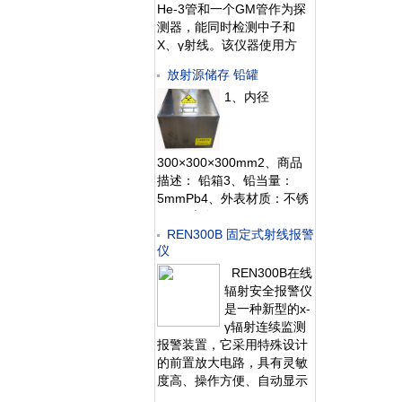
He-3管和一个GM管作为探
测器，能同时检测中子和
X、γ射线。该仪器使用方
便；灵敏度高、抗γ性能好、
放射源储存 铅罐
能量响应特性好。此外通过
1、内径
配套的RenRiRate辐射剂量
管理软件可将存储的数据读
出后分析。该仪器适用于环
保、化工、水泥、煤矿、土
300×300×300mm2、商品
木工程、
描述： 铅箱3、铅当量：
5mmPb4、外表材质：不锈
钢5、上海仁日
REN300B 固定式射线报警
仪
REN300B在线
辐射安全报警仪
是一种新型的x-
γ辐射连续监测
报警装置，它采用特殊设计
的前置放大电路，具有灵敏
度高、操作方便、自动显示
和超阈值报警等特点，能实