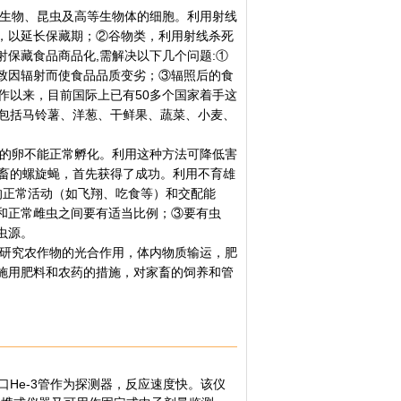
生物、昆虫及高等生物体的细胞。利用射线
，以延长保藏期；②谷物类，利用射线杀死
保藏食品商品化,需解决以下几个问题:①
致因辐射而使食品品质变劣；③辐照后的食
作以来，目前国际上已有50多个国家着手这
中包括马铃薯、洋葱、干鲜果、蔬菜、小麦、
的卵不能正常孵化。利用这种方法可降低害
家畜的螺旋蝇，首先获得了成功。利用不育雄
的正常活动（如飞翔、吃食等）和交配能
和正常雌虫之间要有适当比例；③要有虫
虫源。
研究农作物的光合作用，体内物质输运，肥
施用肥料和农药的措施，对家畜的饲养和管
口He-3管作为探测器，反应速度快。该仪