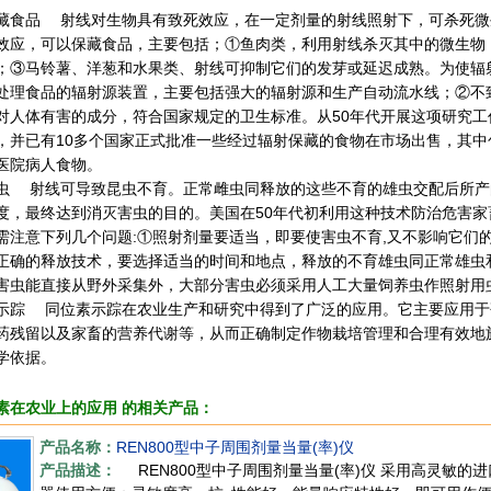
品 射线对生物具有致死效应，在一定剂量的射线照射下，可杀死微
效应，可以保藏食品，主要包括；①鱼肉类，利用射线杀灭其中的微生物
；③马铃薯、洋葱和水果类、射线可抑制它们的发芽或延迟成熟。为使辐射
处理食品的辐射源装置，主要包括强大的辐射源和生产自动流水线；②不
对人体有害的成分，符合国家规定的卫生标准。从50年代开展这项研究工
，并已有10多个国家正式批准一些经过辐射保藏的食物在市场出售，其
医院病人食物。
射线可导致昆虫不育。正常雌虫同释放的这些不育的雄虫交配后所产
度，最终达到消灭害虫的目的。美国在50年代初利用这种技术防治危害
需注意下列几个问题:①照射剂量要适当，即要使害虫不育,又不影响它们
正确的释放技术，要选择适当的时间和地点，释放的不育雄虫同正常雄虫
害虫能直接从野外采集外，大部分害虫必须采用人工大量饲养虫作照射用
 同位素示踪在农业生产和研究中得到了广泛的应用。它主要应用于
药残留以及家畜的营养代谢等，从而正确制定作物栽培管理和合理有效地
学依据。
素在农业上的应用 的相关产品：
产品名称：
REN800型中子周围剂量当量(率)仪
产品描述：
REN800型中子周围剂量当量(率)仪 采用高灵敏的进