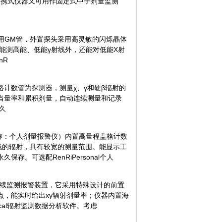
便携式仪器又可用作固定式中子剂量监测
采用GM管，外置探头采用高灵敏的闪烁晶体
能测高能、低能γ射线外，还能对低能X射
nR
格计数管为探测器，测量χ、γ和硬β辐射的
当量率和累积剂量，自动连续测量和记录
久
仪（简称：个人剂量报警仪）内置高量程盖格计数
线的辐射，具有较宽的测量范围。能显示工
。可选配RenRiPersonal个人
射连续监测报警装置，它采用特殊设计的前置
，能实时给出xγ辐射剂量率；仪器内置海
cal辐射监测数据分析软件。考虑