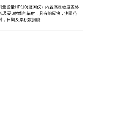
剂量当量HP(10)监测仪）内置高灵敏度盖格
以及硬β射线的辐射，具有响应快，测量范
时，日期及累积数据能