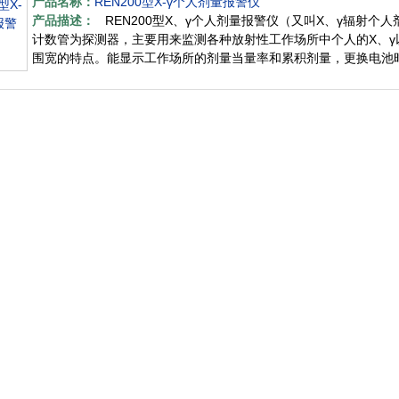
产品名称：
REN200型X-γ个人剂量报警仪
产品描述：
REN200型X、γ个人剂量报警仪（又叫X、γ辐射个人
计数管为探测器，主要用来监测各种放射性工作场所中个人的X、γ
围宽的特点。能显示工作场所的剂量当量率和累积剂量，更换电池