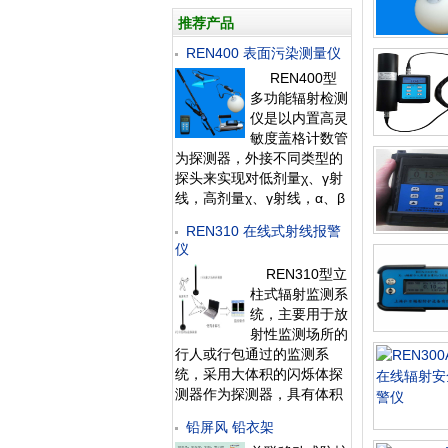
推荐产品
REN400 表面污染测量仪
REN400型
多功能辐射检测
仪是以内置高灵
敏度盖格计数管
为探测器，外接不同类型的
探头来实现对低剂量χ、γ射
线，高剂量χ、γ射线，α、β
射线和中子射线的检测。作
REN310 在线式射线报警
为多功能辐射巡测仪，能显
仪
示工作场所的辐射值，自动
REN310型立
连续测量和记录280万条辐
柱式辐射监测系
射剂量率数据，更换
统，主要用于放
射性监测场所的
行人或行包通过的监测系
统，采用大体积的闪烁体探
测器作为探测器，具有体积
小，便于携带，灵敏度高，
铅屏风 铅衣架
误差小的特点，适用与核应