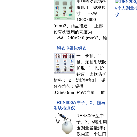
单联移动式防护
急等特殊的放射性检测场
屏风 1、规格尺
合。该系统主要由安装在现
寸： H×W：
场的立柱和远程计算机系统
1800×900
组成。立柱内置的
(mm)2、商品描述： 上部
铅有机玻璃的高度为
H×W：240×240 (mm)3、铅
当量： 铅玻璃0.5mmPb，
铅衣 X射线铅衣
下部分铅当量为
一、长袖、半
0.5mmpb4、外饰材料：碳
袖、无袖射线防
素钢板喷
护服 1、防护
铅皮：柔软防护
材料； 2、防护性能佳：铅
分布均匀；提供
0.35/0.5mmPb铅当量； 耐
磨、易清洗表面材料 3、结
REN800A 中子、X、伽马
构设计：采用多层材料制
射线检测仪
作，加上专业的人性化结构
REN800A型中
设计，让您穿戴舒适； 4、
子、X、γ辐射周
精密制作工艺：做工精
围剂量当量(率)
仪内置一个进口