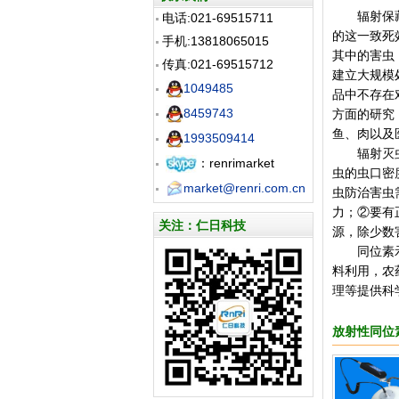
辐射保藏食
电话:021-69515711
的这一致死
手机:13818065015
其中的害虫
传真:021-69515712
建立大规模
1049485
品中不存在
8459743
方面的研究
鱼、肉以及
1993509414
辐射灭虫 
：renrimarket
虫的虫口密
market@renri.com.cn
虫防治害虫
力；②要有
关注：仁日科技
源，除少数
同位素示踪
料利用，农
理等提供科
放射性同位