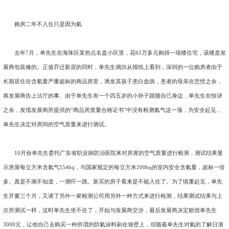
20
世纪最神秘的悬案之一便是，那些进入金字塔的人，不
人们都说是古埃及人在金字塔下了毒咒。直到加拿大和埃及科研
气，才使金字塔之迷大白于天下。那么，氡
——
真的那么可怕吗
【案例】
购房二年不入住只是因为氡
去年
7
月，单先生在海珠区某热点名盘小区里，花
65
万多元
展商包装修的。正值乔迁新居的同时，单先生偶尔从报纸上看到
长期居住在含氡量严重超标的商品房里，诱发其孩子患白血病，