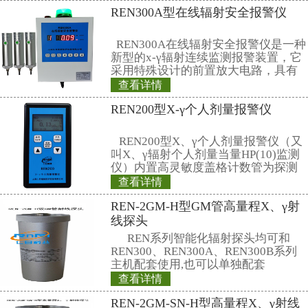
散开或怎样散开，以及气象条件）
过1km
2
的一小部分。
3类源根本不可能将公共补给水
水平，即使放射性材料高度可溶。
4
类源：
不大可能有危险。这类源非常不
人造成永久性损伤。然而，如果不
可靠保护，可能（尽管不大可能）
量的无屏蔽放射性材料或接触它或
周的人员造成临时性性损伤。
如果由于火灾或爆炸而散开的这