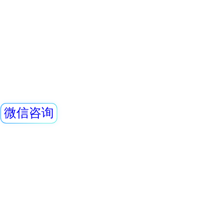
头均可单独外接报
情况下就地给出声光
线类型：X、γ射线2
REN系列智能化辐
REN300、REN300
主机配套使用,也可
RenRiArea辐射
查看详情
具有RS485/RS2
REN800A型中子
头均可单独外接报
情况下就地给出声光
量当量(率)仪
线类型：X、γ射线
REN800A型中子
探
当量(率)仪内置一个
GM管作为探测器，
X、γ射线。该仪器
查看详情
高、抗γ性能好、能
外通过配套的RenRi
软件可将存储的数