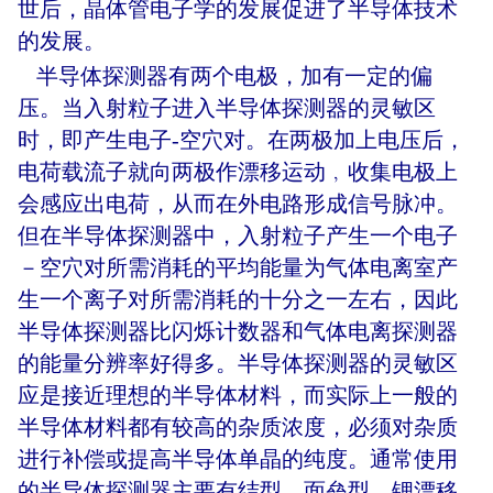
的半导体材料是锗和硅，其基本
离室相类似。半导体探测器发现较晚
麦凯（K.G.McKay）首次用α 射
极管观察到输出信号。5O年代初
世后，晶体管电子学的发展促进
的发展。
半导体探测器有两个电极，加有
压。当入射粒子进入半导体探测
时，即产生电子-空穴对。
在两极
电荷载流子就向两极作漂移运动