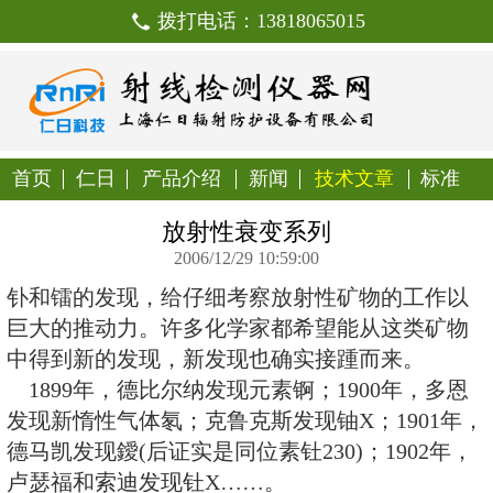
拨打电话：138180650
首页
仁日
产品介绍
新闻
技
放射性衰变系列
2006/12/29 10:59:00
钋和镭的发现，给仔细考察放射性
巨大的推动力。许多化学家都希望