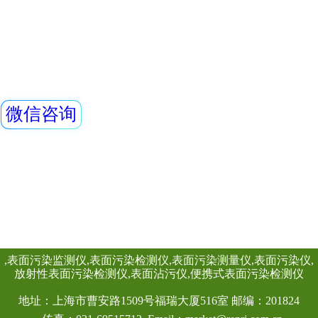
仪）内置高灵敏度
器，主要用来监测
查看详情
所中个人的X、γ以
REN-GM45-Mul
具有响应快，测量
显示工作场所的剂
能射线探头
量，更换电池时，
REN系列智能化辐
REN300、REN300
主机配套使用,也可
RenRiArea辐射
查看详情
具有RS485/RS2
头均可单独外接报
情况下就地给出声光
线类型：α、β、γ、