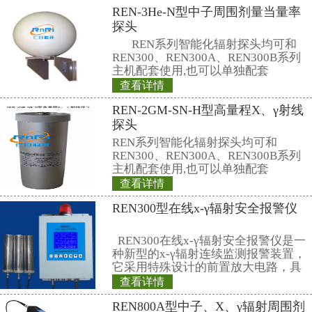
并拢，低头憋气用物遮。核爆炸时
江河、湖泊或池塘，应立即潜入水
室内，应利用墙角、墙边或桌子底
行防护。
2、 核袭击后的行动
核爆炸后，遭袭击的范围很大，出
杂，应及时、迅速地消除核袭击的
放射性灰尘被吸入体内和沾上皮肤
员应及时戴好防毒面具或口罩，扎
口、领口，用雨衣塑料布、床单等
盖住。不在露天吃东西，不在地上
受染物体。尽量避免扬起灰尘。室