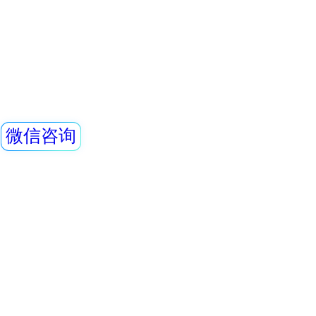
警，通过RS48
当量(率)仪内置一个
GM管作为探测器，
X、γ射线。该仪器
查看详情
高、抗γ性能好、能
X射线防护铅服,铅衣
外通过配套的RenRi
软件可将存储的数
镜,铅手套,铅脚套
仪器适用于环保、
一、长袖、半袖、
矿、土木工程、
1、防护铅皮：柔软
护性能佳：铅分布
0.35/0.5mmPb
查看详情
表面材料 3、结构
REN500H辐射防
料制作，加上专业
计，让您穿戴舒适；
当量(率)仪
艺：做工精
REN500H辐射防
量(率)仪是监测各