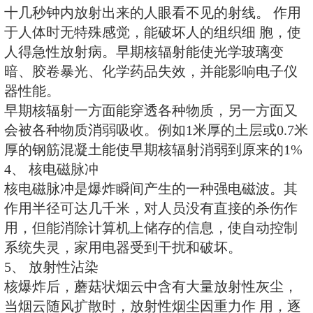
火球辐射出来的强光和热。具有大
照射无隐蔽人员会造成烧伤。如果
炸的火球，会造成眼底烧伤。在爆
员吸入被光辐射加热的空气， 会
伤。光辐射能引起大面积火灾，烧
造成人员的间接烧伤。
2、 冲击波
冲击波是核爆炸时产生的高速高压
员、物体能够造成挤压、抛掷作用
成严重内伤，如肺、胃、肝、 脾
折。冲击波可造成建筑物倒塌，人
堵塞交通。