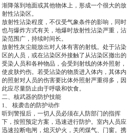
3、 早期核辐射
早期核辐射（又贯穿辐射），是核
一种杀伤破坏因素。形成早期核辐
十几秒钟内放射出来的人眼看不见
于人体时无特殊感觉，能破坏人的
人得急性放射病。早期核辐射能使
暗、胶卷暴光、化学药品失效，并
器性能。
早期核辐射一方面能穿透各种物质
会被各种物质消弱吸收。例如1米厚
厚的钢筋混凝土能使早期核辐射消