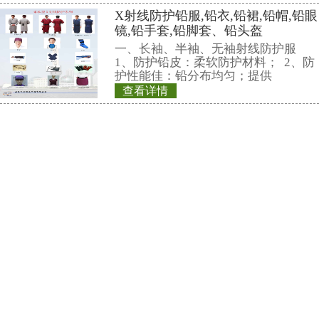
我中心愿以一流的技术和质量，
竭诚为各界服务!
相关产品
REN-GM45-Mul
能射线探头
REN系列智能化辐
REN300、REN300
主机配套使用,也可
RenRiArea辐射
查看详情
具有RS485/RS2
REN200A型X-γ
头均可单独外接报
情况下就地给出声光
线类型：α、β、γ、
REN200A型X、γ