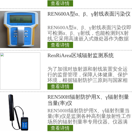
作研制的改进型Andersson-Brau
器，在日本KEK、日本东北大学、
究所、北京大学、中科院高能所等
子源装置上，完成了11个能量点的
明其性能优于其它国家的同类产品
在日本实验的情况。
我中心还着力于将这些高新技术
域。如研制成了多功能微机核子秤(
种智能化非接触式计量仪器，也是
自动测量及控制仪器，被广泛应用
炭、矿山、电力、轻工等部门。