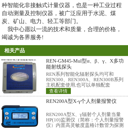
得了由卫生部颁发的《辐射防护评
和国家环保局颁发的《建设项目环
书》。
本中心设计、研制、生产的工作
子、g 辐射监测系统具有国际先进
术水平，已被国内外许多重要的核
国自1991年采用后，于1998年又
质量和价格均得到好评。
我中心还与美国、日本、西欧等
加速器辐射防护学术界，保持着密
与美国LBL实验室、日本高能物理研究