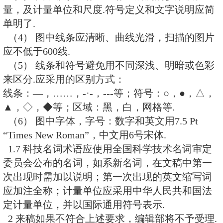
Professor, Department of Physics & 
University of Hawaii at Manoa, Wata
Correa Road, Honolulu, HI 96822, 
J. Peter
Professor, Laboratoire de Physique C
Caen LPC/ENSICAEN, 6 Boulevard d
Juin, 14050 Caen cedex, France
F. Takasaki(高崎史彦)
Professor, High Energy Accelerator R
Organization (KEK), Oho 1-1,Tsukuba
ken, 305-0801 Japan