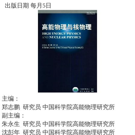
E-mail
hepnp@mail.ihep.ac.cn
网址
http://hepnp.ihep.ac.cn/
国内统一刊号 CN 11-1825/O4
国际标准刊号 ISSN 0254-3052
发行范围 国内外公开发行
国内总发行 北京报刊发行局
国外总发行 中国国际图书贸易总
订购处 全国各邮电局；或《高能
编辑部
国内邮发代号 2-522
国际邮发代号 M53
排版 北京中科印刷有限公司