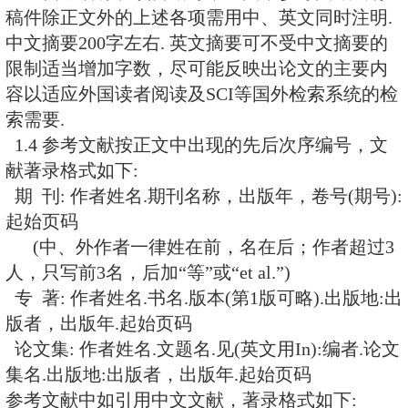
Orsay, France
T. Han(韩涛)
Professor, Department of Physics, Uni
Wisconsin Madison, WI 53706, USA
T. T. S. Kuo (郭子斯)
Professor, Department of Physics, S
Brook, Stony Brook, NY 11794-3800
S. Kurokawa(黑川真一)
Professor, Accelerator Laboratory, H
Accelerator Research Organization (
Tsukuba-shi, Ibaraki-ken, 305-0801 