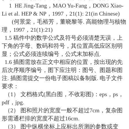
B. A. Li(李宝安)
Professor, Department of Chemistry a
O. Box 419, Arkansas State Universit
0419, USA
T. C. Meng (孟大中)
Professor, Institut für Theoretische P
University Berlin, Arnimalle 14D-141
Germany
W. N?renberg
Professor, GSI, Planckstr.1, D-64291
Germany
S. Olsen