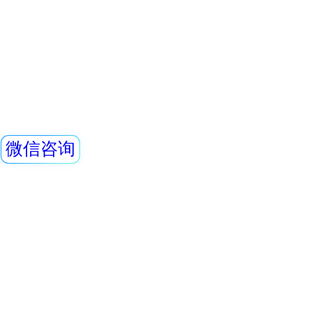
器广泛用于卫生、
量当量(率)仪
油、化工、医院、
REN800A型中子
当量(率)仪内置一个
GM管作为探测器，
X、γ射线。该仪器
查看详情
高、抗γ性能好、能
X射线防护铅服,铅衣
外通过配套的RenRi
软件可将存储的数
镜,铅手套,铅脚套
仪器适用于环保、
一、长袖、半袖、
矿、土木工程、
1、防护铅皮：柔软
护性能佳：铅分布
0.35/0.5mmPb
查看详情
表面材料 3、结构
REN500L型环境
料制作，加上专业
计，让您穿戴舒适；
气比释动能率仪