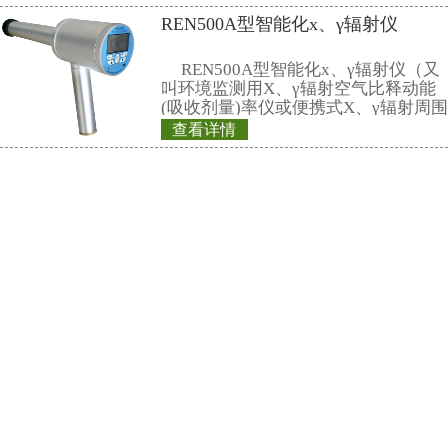
(中、外作者一律姓在前，名在后
人，只写前3名，后加“等”或“et al.”
专 著: 作者姓名.书名.版本(第1版
版者，出版年.起始页码
论文集: 作者姓名.文题名.见(英文用
集名.出版地:出版者，出版年.起始
参考文献中如引用中文文献，著录
1 HE Jing-Tang，MAO Yu-Fang
Li et al. HEP & NP，1997，21(1): 21
(何景棠，毛裕芳，董晓黎等. 
理，1997，21(1):21)
1.5 稿件中的数学公式及符号必