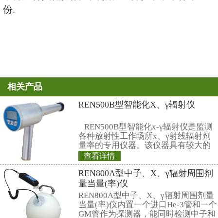
1.1 来稿要求论点明确、有新意
字精练. 每篇论文(包括图、表)要
(大16开本)以内，图不超过6幅；
刷页，图4幅以内.
1.2 来稿须到本刊网站（
http://hep
投送电子稿，文件格式为：Latex, pd
不再受理纸稿.
1.3 来稿内容包括：题目，作者
位，邮政编码，电子信箱，摘要，3
词，1—3个PACS（Physics and Astr
Classification Scheme,在