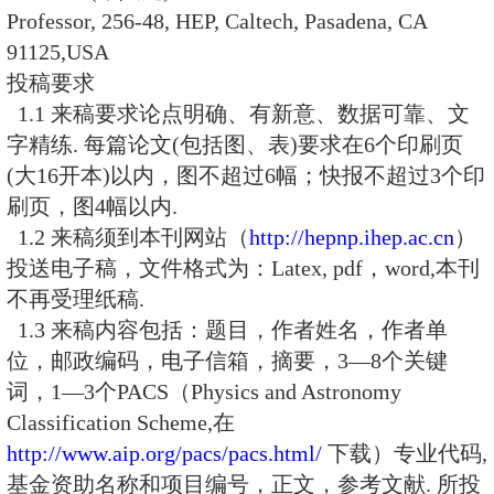
国际编委：
A. Chao (赵午)
Professor, mail Stop 26 Stanford Line
Center, 2575 Sand Hill Road Menlo P
USA
L. L. Chau (乔玲丽)
Professor, Department of Physics, Uni
California, Davis, CA 95616, USA
M. Davier
Professor, Laboratoire de L′Accelerate
IN2P3/CNRS-Université de Paris-Sud