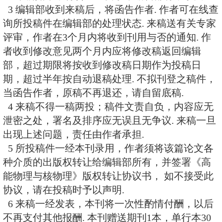
W. H. Toki
Professor, Department of Physics, Co
University, Fort Collins, Colorado 
B. L. Young(杨炳麟)
Professor, Alpha HEP Group, Departm
& Astronomy, Iowa State University,
50011-3160, USA
R. Y. Zhu(朱人元)
Professor, 256-48, HEP, Caltech, Pas
91125,USA
投稿要求