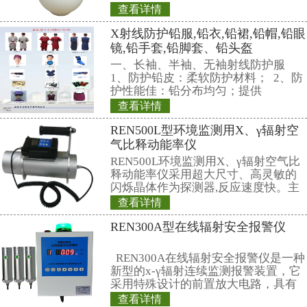
http://www.aip.org/pacs/pacs.html/
下
基金资助名称和项目编号，正文，参
稿件除正文外的上述各项需用中、
中文摘要200字左右. 英文摘要可
限制适当增加字数，尽可能反映出
容以适应外国读者阅读及SCI等国
索需要.
1.4 参考文献按正文中出现的先
献著录格式如下:
期 刊: 作者姓名.期刊名称，出版年
起始页码